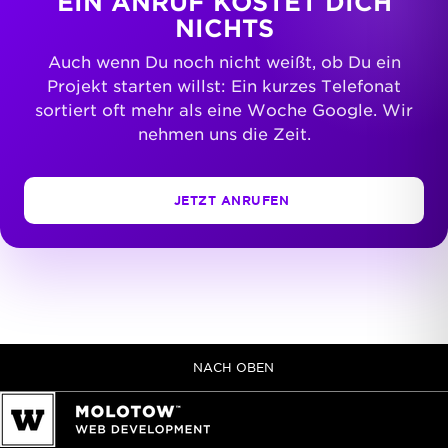
EIN ANRUF KOSTET DICH
NICHTS
Auch wenn Du noch nicht weißt, ob Du ein
Projekt starten willst: Ein kurzes Telefonat
sortiert oft mehr als eine Woche Google. Wir
nehmen uns die Zeit.
JETZT ANRUFEN
NACH OBEN