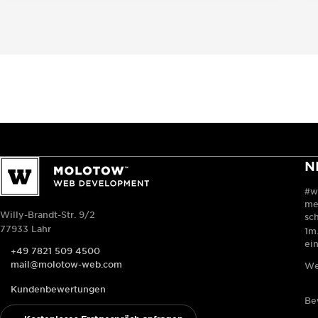
N
#w
me
Willy-Brandt-Str. 9/2
sc
77933 Lahr
1m.
ei
+49 7821 509 4500
mail@molotow-web.com
We
Kundenbewertungen
Be