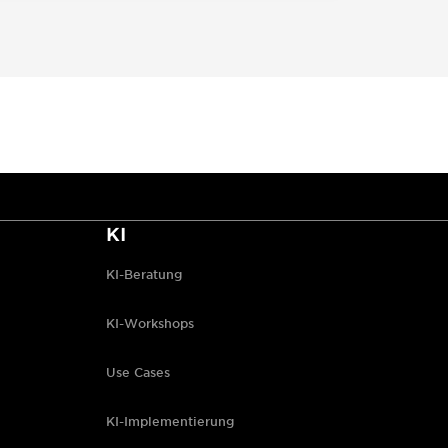
KI
KI-Beratung
KI-Workshops
Use Cases
KI-Implementierung