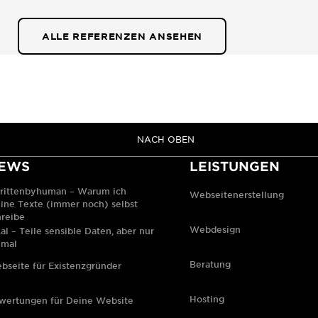
ALLE REFERENZEN ANSEHEN
NACH OBEN
EWS
LEISTUNGEN
rittenbyhuman – Warum ich
Webseitenerstellung
ine Texte (immer noch) selbst
hreibe
Webdesign
al – Teile sensible Daten, aber nur
nmal
Beratung
bseite für Existenzgründer
Hosting
wertungen für Deine Website