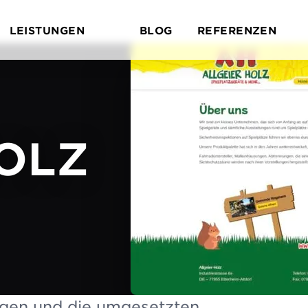
LEISTUNGEN
BLOG
REFERENZEN
Untermenü öffnen
Untermenü Leistungen öffnen
U
OLZ
ngen und die umgesetzten