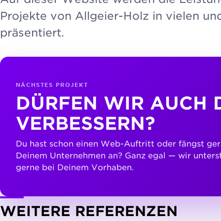
Projekte von Allgeier-Holz in vielen u
präsentiert.
NÄCHSTES PROJEKT
DÜRFEN WIR AUCH 
VERBESSERN?
Du hast schon einen Web-Auftritt oder fängst ger
Deinem Unternehmen an? Ganz egal — wir unters
gerne bei Deinem Vorhaben.
WEITERE REFERENZEN