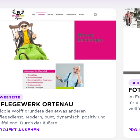
BLO
FO
Im F
WEBSEITE
für d
PFLEGEWERK ORTENAU
vielfä
icole Wolff gründete den etwas anderen
flegedienst. Modern, bunt, dynamisch, positiv und
uffallend. Durch das äußere ...
ROJEKT ANSEHEN
PROJ