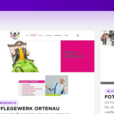
BLO
FO
Im F
WEBSEITE
für d
PFLEGEWERK ORTENAU
vielfä
icole Wolff gründete den etwas anderen