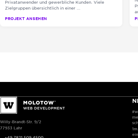
Privatanwender und gewerbliche Kunden. Viele
P
Zielgruppen übersichtlich in einer ...
a
PROJEKT ANSEHEN
P
N
#w
me
Willy-Brandt-Str. 9/2
sc
77933 Lahr
1m.
ei
+49 7821 509 4500