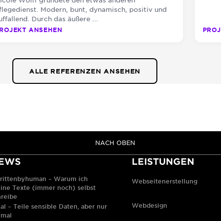
flegedienst. Modern, bunt, dynamisch, positiv und
uffallend. Durch das äußere ...
ROJEKT ANSEHEN
PROJ
ALLE REFERENZEN ANSEHEN
NACH OBEN
EWS
LEISTUNGEN
rittenbyhuman – Warum ich
Webseitenerstellung
ine Texte (immer noch) selbst
hreibe
Webdesign
al – Teile sensible Daten, aber nur
nmal