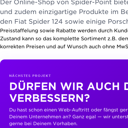
Der Online-Shop von Spider-Point biet
und zudem einzigartige Produkte im Be
den Fiat Spider 124 sowie einige Porsc
Preisstaffelung sowie Rabatte werden durch Kun
Zustand kann so das komplette Sortiment z.B. de
korrekten Preisen und auf Wunsch auch ohne MwS
NÄCHSTES PROJEKT
DÜRFEN WIR AUCH 
VERBESSERN?
Du hast schon einen Web-Auftritt oder fängst ger
Deinem Unternehmen an? Ganz egal — wir unters
gerne bei Deinem Vorhaben.