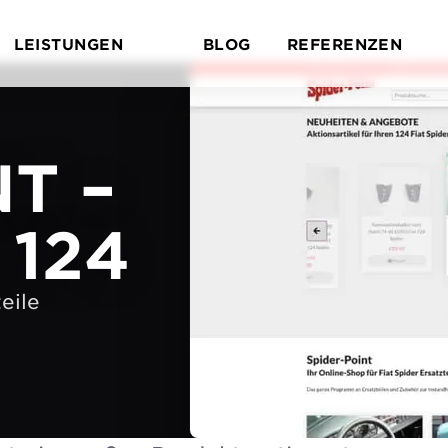
LEISTUNGEN
BLOG
REFERENZEN
Untermenü öffnen
Untermenü Leistungen öffnen
U
T –
 124
eile